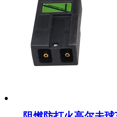
阻燃防打火高尔夫球