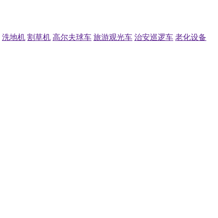
洗地机
割草机
高尔夫球车
旅游观光车
治安巡逻车
老化设备