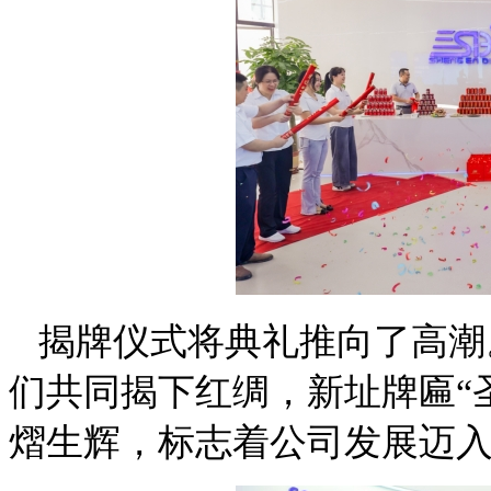
揭牌
仪式将典礼推向了高潮
们共同揭下红绸，新址牌匾
“
熠生辉，标志着公司发展迈