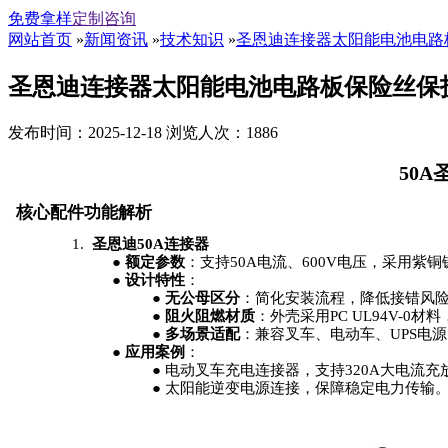
免费拿样
定制咨询
网站首页
»
新闻资讯
»
技术知识
»
圣恩迪连接器太阳能电池电路
圣恩迪连接器太阳能电池电路板保险丝保
发布时间：2025-12-18 浏览人次：1886
50
核心配件功能解析
1.
圣恩迪50A连接器
●
额定参数
：支持50A电流、600V电压，采用
●
设计特性
：
●
无公母区分
：简化安装流程，降低接错风
●
阻火阻燃材质
：外壳采用PC UL94V-0
●
多场景适配
：兼容叉车、电动车、UPS电
●
应用案例
：
●
电动叉车充电连接器，支持320A大电流充
●
太阳能逆变电源连接，保障稳定电力传输