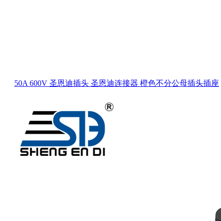
50A 600V 圣恩迪插头 圣恩迪连接器 橙色不分公母插头插座