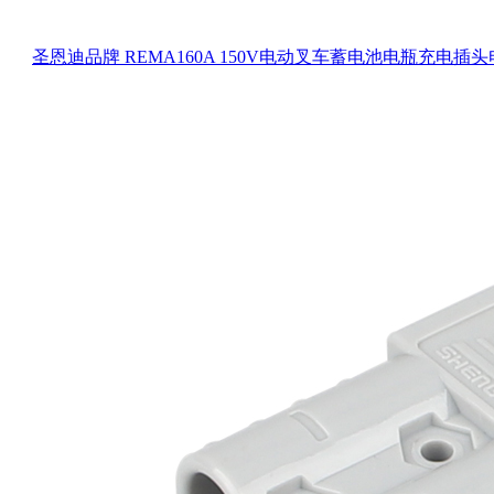
圣恩迪品牌 REMA160A 150V电动叉车蓄电池电瓶充电插