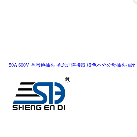
50A 600V 圣恩迪插头 圣恩迪连接器 橙色不分公母插头插座